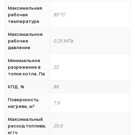
Максимальная
рабочая
85 °С
температура
Максимальное
рабочее
0.25 МПа
давление
Минимальное
разрежение в
22
топке котла, Па
КПД, %
86
Поверхность
7.9
нагрева, м²
Максимальный
расход топлива,
25.6
кг/ч