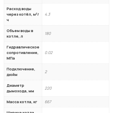
Расход воды
через котёл, м³/
4.3
ч
Объем воды в
180
котле, л
Гидравлическое
сопротивление,
0.02
МПа
Подключение,
2
дюйм
Диаметр
220
дымохода, мм
Масса котла, кг
667
Ширина котла,