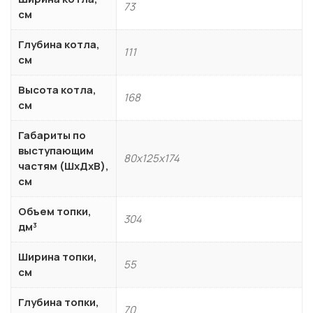
73
см
Глубина котла,
111
см
Высота котла,
168
см
Габариты по
выступающим
80x125x174
частям (ШхДхВ),
см
Объем топки,
304
дм³
Ширина топки,
55
см
Глубина топки,
70