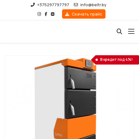
+375297797797
info@beltr.by
Скачать прайс
В кредит под 4%!