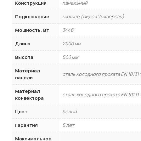
Конструкция
панельный
Подключение
нижнее (Лидея Универсал)
Мощность, Вт
3446
Длина
2000 мм
Высота
500 мм
РЕЗЬБОВЫЕ ЛАТУННЫЕ ФИТИНГИ
Материал
Американки латунные
сталь холодного проката EN 10131
панели
Бочонки латунные
Материал
Заглушки латунные
сталь холодного проката EN 10131
конвектора
Контргайки латунные
Цвет
белый
Крестовины латунные
Муфты латунные
Гарантия
5 лет
Ниппели латунные
Максимальное