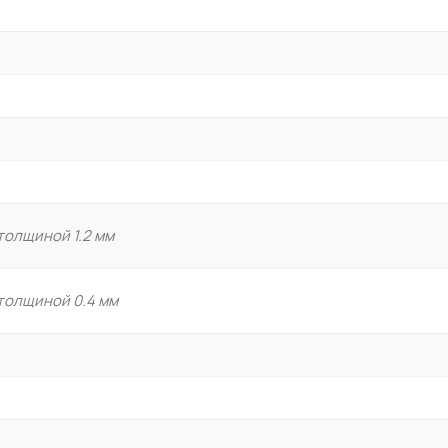
Узлы нижнего подключения
Регуляторы давления воды
Арматура безопасности дл
Техническая теплоизоляция
ПОЛИПРОПИЛЕНОВЫЕ ТР
Полипропиленовые трубы а
 толщиной 1.2 мм
Полипропиленовые трубы 
Полипропиленовые фитинг
 толщиной 0.4 мм
Комбинированные фитинги 