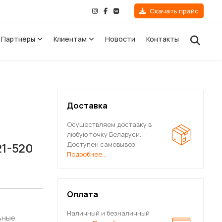
Скачать прайс
Партнёры
Клиентам
Новости
Контакты
МЕЕВИКИ)
GLOSS & REITER
ые
Доставка
HERMO
STI
ические
Осуществляем доставку в
любую точку Беларуси.
METERS
БЕЛЦЕННЕР
21-520
Доступен самовывоз.
Подробнее…
Оплата
Наличный и безналичный
ьные