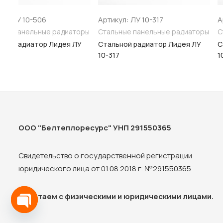
Артикул: ЛУ 10-317
Артикул: ЛУ 10-319
оры
Стальные панельные радиаторы
Стальные панельные ра
У
Стальной радиатор Лидея ЛУ
Стальной радиатор Лид
10-317
10-319
ООО "Белтеплоресурс" УНП 291550365
Свидетельство о государственной регистрации
ФИТИНГИ АКСИАЛЬНЫЕ
юридического лица от 01.08.2018 г. №291550365
Фитинги обжимные для медных труб (евроконус)
Фитинги обжимные для полиэтиленовых и металполимерных
Работаем с физическими и юридическими лицами.
Муфты аксиальные переходные
Open chaty