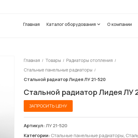
Главная
Каталог оборудования
О компании
FERROLI
ПОЛОТЕНЦЕСУШИТЕЛИ (З
FLOWAIR
Главная
Товары
Радиаторы отопления
Полотенцесушители водян
MVI
ROYAL T
Стальные панельные радиаторы
Полотенцесушители электр
Стальной радиатор Лидея ЛУ 21-520
VALFEX
ZENNER 
Стальной радиатор Лидея ЛУ 
ЗАПРОСИТЬ ЦЕНУ
Артикул:
ЛУ 21-520
Категории:
Стальные панельные радиаторы
,
Стал