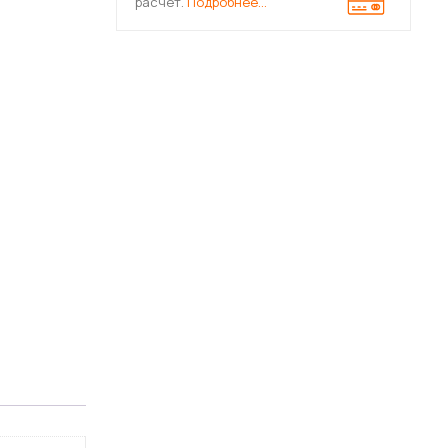
расчет.
Подробнее…
ра для радиаторов отопления
ы для отполения с преднастройкой
 с высоким расходом (для 1-трубных систем)
я воды
 шаровые для воды
пециализированные
ини
еские хромированные
рмостатические
 для воды
тки воды в трубопроводах