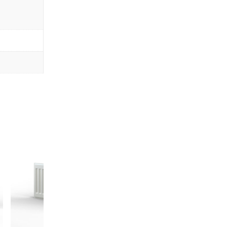
ТАЛЛОПЛАСТИКОВЫХ ТРУБ
еходные
носторонние
 на внутреннюю резьбу
 на наружную резьбу
е