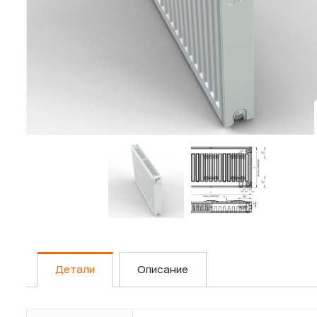
БАЛАНСИРОВОЧНАЯ АРМАТУРА
Комбинированные балансировочные клапаны
Ручные балансировочные клапаны
Автоматические балансировочные клапаны
Автоматические комбинированные балансировочные клап
Комплекты автоматической балансировки
Регуляторы расхода воды/гликоли для систем отопления 
Приводы для комбинированных клапанов
Термостатические балансировочные клапаны для ГВС
Аксессуары и запасные части
Детали
Описание