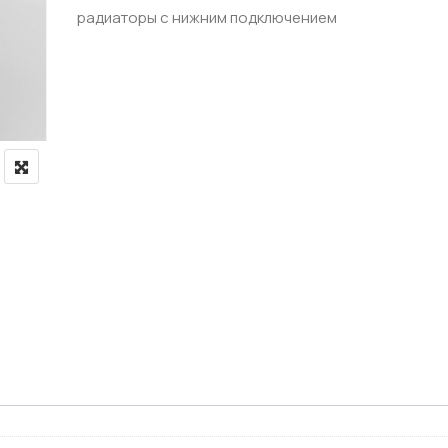
радиаторы с нижним подключением
ЗАПОРНАЯ АРМАТУРА
Терморегулирующая армату
Терморегулирующие клапан
Терморегулирующие клапаны
аны
Краны шаровые латунные дл
Краны-американки латунные
и охлаждения
Краны латунные шаровые с
Краны шаровые латунные м
Краны латунные сантехнич
Краны радиаторные ручные
Комплекты радиаторные те
Обратные клапаны латунные
Фильтры косые грубой очис