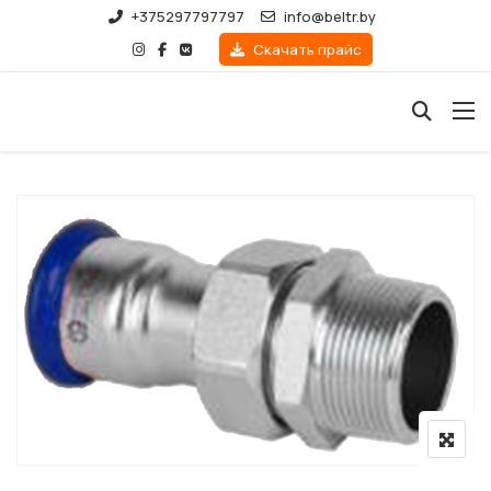
+375297797797
info@beltr.by
Скачать прайс