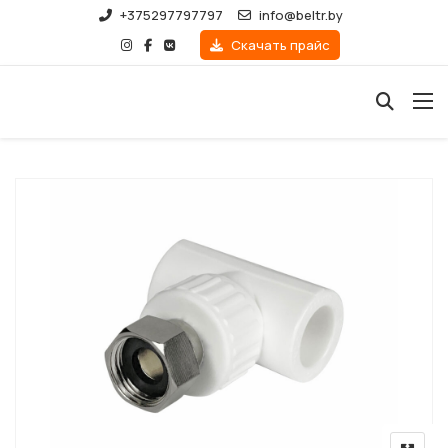
+375297797797
info@beltr.by
Скачать прайс