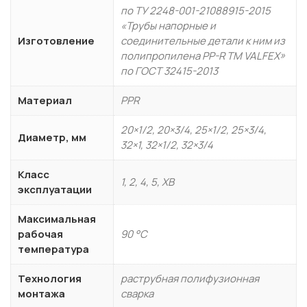
по ТУ 2248-001-21088915-2015
«Трубы напорные и
Изготовление
соединительные детали к ним из
полипропилена PP-R ТМ VALFEX»
по ГОСТ 32415-2013
Материал
PPR
20×1/2, 20×3/4, 25×1/2, 25×3/4,
Диаметр, мм
32×1, 32×1/2, 32×3/4
Класс
1, 2, 4, 5, ХВ
эксплуатации
Максимальная
рабочая
90 °С
температура
Технология
раструбная полифузионная
монтажа
сварка