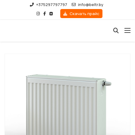
+375297797797
info@beltr.by
Скачать прайс