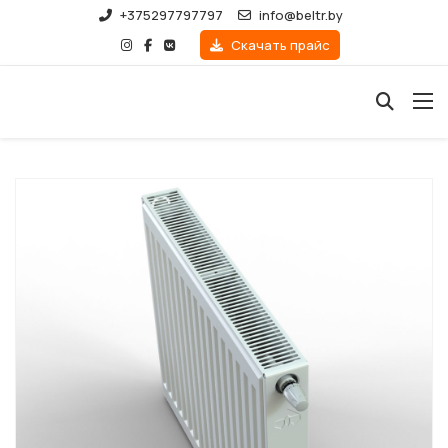
+375297797797
info@beltr.by
Скачать прайс