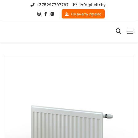
+375297797797
info@beltr.by
Скачать прайс