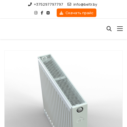
+375297797797
info@beltr.by
Скачать прайс