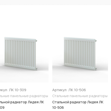
ПРЕСС-ФИТИНГИ ДЛЯ МЕ
Пресс-фитинги прямые пер
Пресс-фитинги прямые рав
Пресс-фитинги с переходом
Артикул: ЛК 10-506
Артикул: ЛК 10-324
диаторы
Стальные панельные радиаторы
Стальные панельны
Пресс-фитинги с переходом
ея ЛК
Стальной радиатор Лидея ЛК
Стальной радиатор
Пресс-тройники переходны
10-506
10-324