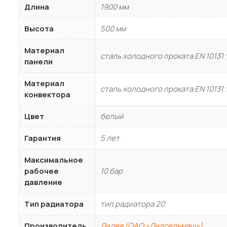
Длина
1900 мм
Высота
500 мм
Материал
сталь холодного проката EN 10131
панели
Материал
сталь холодного проката EN 10131
конвектора
РЕЗЬБОВЫЕ ЛАТУННЫЕ ФИТИНГИ
Американки латунные
Цвет
белый
Бочонки латунные
Гарантия
5 лет
Заглушки латунные
Максимальное
Контргайки латунные
рабочее
10 бар
давление
Крестовины латунные
Муфты латунные
Тип радиатора
тип радиатора 20
Ниппели латунные
Производитель
Лидея (ОАО «Лидсельмаш»)