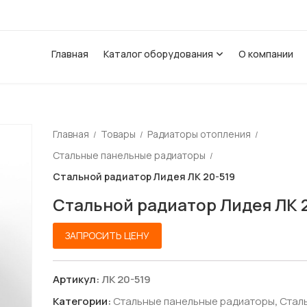
Главная
Каталог оборудования
О компании
FERROLI
ПОЛОТЕНЦЕСУШИТЕЛИ (З
FLOWAIR
Главная
Товары
Радиаторы отопления
Полотенцесушители водян
MVI
ROYAL T
Стальные панельные радиаторы
Полотенцесушители электр
Стальной радиатор Лидея ЛК 20-519
VALFEX
ZENNER 
Стальной радиатор Лидея ЛК 
ЗАПРОСИТЬ ЦЕНУ
Артикул:
ЛК 20-519
Категории:
Стальные панельные радиаторы
,
Стал