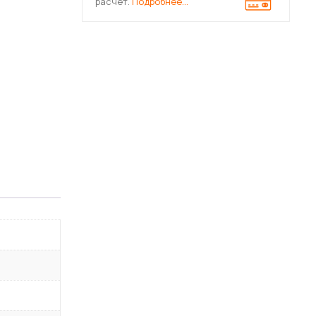
расчет.
Подробнее…
ра для радиаторов отопления
ы для отполения с преднастройкой
 с высоким расходом (для 1-трубных систем)
я воды
 шаровые для воды
пециализированные
ини
еские хромированные
рмостатические
 для воды
тки воды в трубопроводах