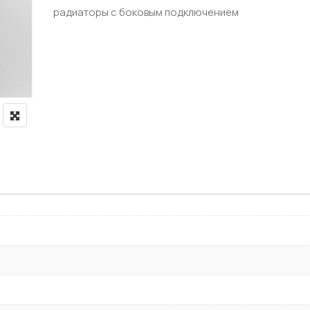
радиаторы с боковым подключением
ЗАПОРНАЯ АРМАТУРА
Терморегулирующая армату
Терморегулирующие клапан
Терморегулирующие клапаны
аны
Краны шаровые латунные дл
Краны-американки латунные
и охлаждения
Краны латунные шаровые с
Краны шаровые латунные м
Краны латунные сантехнич
Краны радиаторные ручные
Комплекты радиаторные те
Обратные клапаны латунные
Фильтры косые грубой очис