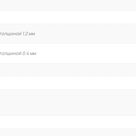
Узлы нижнего подключения
Регуляторы давления воды
Арматура безопасности дл
 толщиной 1.2 мм
Техническая теплоизоляция
 толщиной 0.4 мм
ПОЛИПРОПИЛЕНОВЫЕ ТР
Полипропиленовые трубы а
Полипропиленовые трубы 
Полипропиленовые фитинг
Комбинированные фитинги 