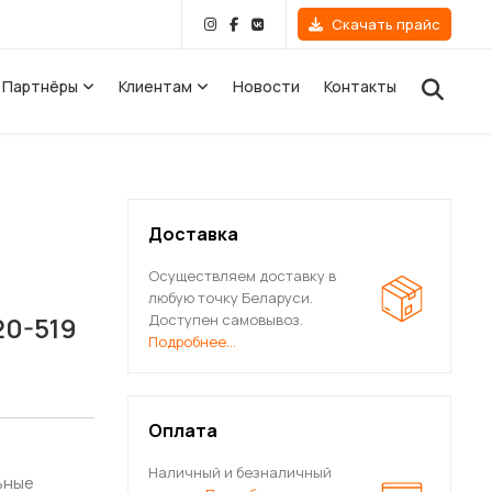
Скачать прайс
Партнёры
Клиентам
Новости
Контакты
МЕЕВИКИ)
GLOSS & REITER
ые
Доставка
HERMO
STI
ические
Осуществляем доставку в
любую точку Беларуси.
METERS
БЕЛЦЕННЕР
20-519
Доступен самовывоз.
Подробнее…
Оплата
Наличный и безналичный
ьные