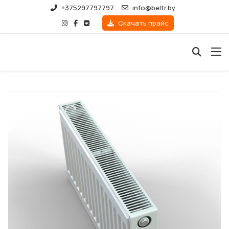
+375297797797
info@beltr.by
Скачать прайс