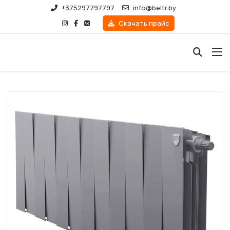
+375297797797
info@beltr.by
Скачать прайс